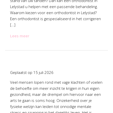
stand van uw tanden? Dan kan een orthodontist in
Lelystad u helpen met een passende behandeling.
Waarom kiezen voor een orthodontist in Lelystad?
Een orthodontist is gespecialiseerd in het corrigeren
[…]
Lees meer
Geplaatst op
15 juli 2026
Veel mensen lopen rond met vage klachten of voelen
de behoefte om meer inzicht te krijgen in hun eigen
gezondheid, maar de drempel om hiervoor naar een
arts te gaan is soms hoog. Onzekerheid over je
fysieke welzijn kan leiden tot onnodige mentale
stress en spanning in het dagelijks leven. Het is